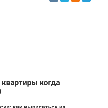
 квартиры когда
я
ски: как выписаться из