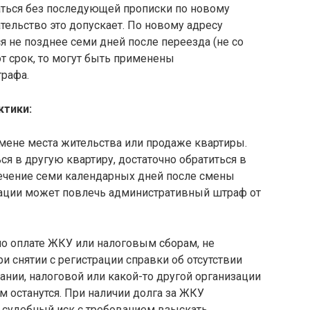
аться без последующей прописки по новому
ательство это допускает. По новому адресу
 не позднее семи дней после переезда (не со
от срок, то могут быть применены
рафа.
ктики:
мене места жительства или продаже квартиры.
ся в другую квартиру, достаточно обратиться в
 течение семи календарных дней после смены
трации может повлечь административный штраф от
по оплате ЖКУ или налоговым сборам, не
и снятии с регистрации справки об отсутствии
нии, налоговой или какой-то другой организации
м останутся. При наличии долга за ЖКУ
 судебный иск с требованием взыскать