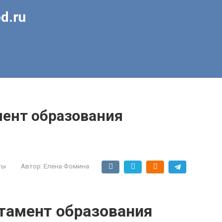
d.ru
мент образования
ты
Автор:
Елена Фомина
тамент образования