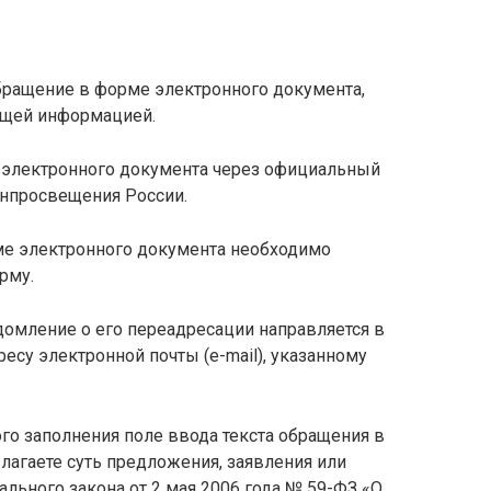
бращение в форме электронного документа,
ющей информацией.
 электронного документа через официальный
инпросвещения России.
ме электронного документа необходимо
рму.
домление о его переадресации направляется в
есу электронной почты (e-mail), указанному
ого заполнения поле ввода текста обращения в
лагаете суть предложения, заявления или
ального закона от 2 мая 2006 года № 59-ФЗ «О