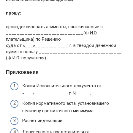
прошу:
проиндексировать алименты, взыскиваемые с
_____________________________(Ф.И.О.
плательщика) по Решению ______________________
суда от «___»________ ____ г. в твердой денежной
сумме в пользу _______________________________
(Ф.И.О. получателя).
Приложения
Копия Исполнительного документа от
«___»________ ____ г. N _____.
Копия нормативного акта, установившего
величину прожиточного минимума.
Расчет индексации.
Доверенность представителя от