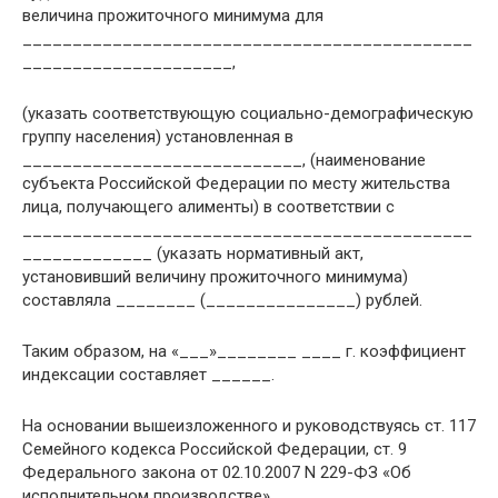
величина прожиточного минимума для
_____________________________________________
_____________________,
(указать соответствующую социально-демографическую
группу населения) установленная в
____________________________, (наименование
субъекта Российской Федерации по месту жительства
лица, получающего алименты) в соответствии с
_____________________________________________
_____________ (указать нормативный акт,
установивший величину прожиточного минимума)
составляла ________ (_______________) рублей.
Таким образом, на «___»________ ____ г. коэффициент
индексации составляет ______.
На основании вышеизложенного и руководствуясь ст. 117
Семейного кодекса Российской Федерации, ст. 9
Федерального закона от 02.10.2007 N 229-ФЗ «Об
исполнительном производстве»,