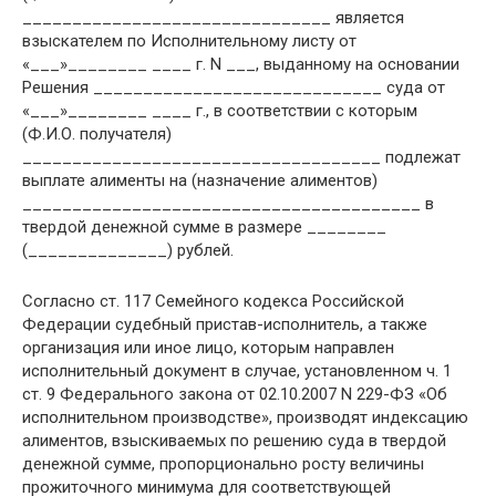
_______________________________ является
взыскателем по Исполнительному листу от
«___»________ ____ г. N ___, выданному на основании
Решения _____________________________ суда от
«___»________ ____ г., в соответствии с которым
(Ф.И.О. получателя)
____________________________________ подлежат
выплате алименты на (назначение алиментов)
________________________________________ в
твердой денежной сумме в размере ________
(______________) рублей.
Согласно ст. 117 Семейного кодекса Российской
Федерации судебный пристав-исполнитель, а также
организация или иное лицо, которым направлен
исполнительный документ в случае, установленном ч. 1
ст. 9 Федерального закона от 02.10.2007 N 229-ФЗ «Об
исполнительном производстве», производят индексацию
алиментов, взыскиваемых по решению суда в твердой
денежной сумме, пропорционально росту величины
прожиточного минимума для соответствующей